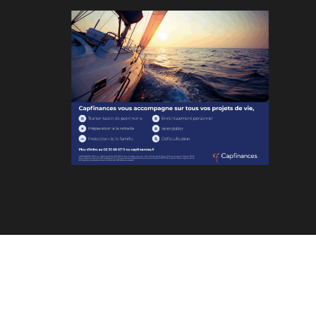
am
App
edIn