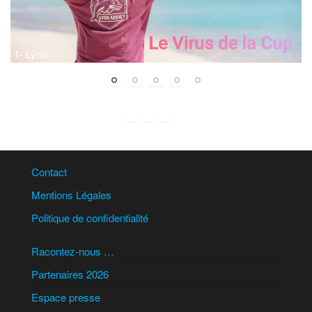
1- Lyon
2
Facebook
Instagram
WhatsApp
LinkedIn
Contact
Mentions Légales
Politique de confidentialité
Racontez-nous …
Partenaires 2026
Espace presse