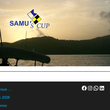
4 - PMB
Facebook
Instagr
Whats
Link
-nous …
s 2026
esse