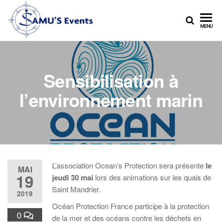
Skip
to
LE
MENU
the
RENDEZ-
content
VOUS
NAUTIQUE
DES
Sensibilisation à
SAMU
l’environnement marin
L’association Ocean’s Protection sera présente
le
MAI
19
jeudi 30 mai
lors des animations sur les quais de
Saint Mandrier.
2019
Océan Protection France participe à la protection
0
de la mer et des océans contre les déchets en