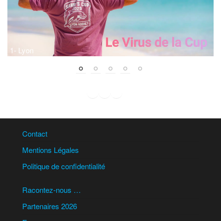
1- Lyon
2
Facebook
Instagram
WhatsApp
LinkedIn
Contact
Mentions Légales
Politique de confidentialité
Racontez-nous …
Partenaires 2026