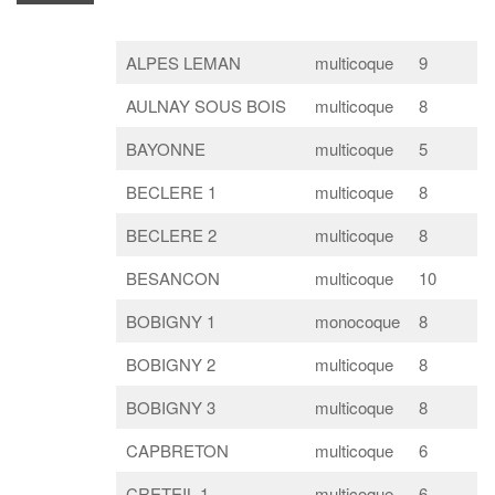
ALPES LEMAN
multicoque
9
AULNAY SOUS BOIS
multicoque
8
BAYONNE
multicoque
5
BECLERE 1
multicoque
8
BECLERE 2
multicoque
8
BESANCON
multicoque
10
BOBIGNY 1
monocoque
8
BOBIGNY 2
multicoque
8
BOBIGNY 3
multicoque
8
CAPBRETON
multicoque
6
CRETEIL 1
multicoque
6