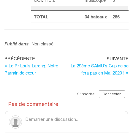
TOTAL
34 bateaux
286
Non classé
Publié dans
Navigation
Article
Ar
PRÉCÉDENTE
SUIVANTE
précédent
su
Le Pr Louis Lareng. Notre
La 29ème SAMU’s Cup ne se
de
Parrain de cœur
fera pas en Mai 2020 !
l’article