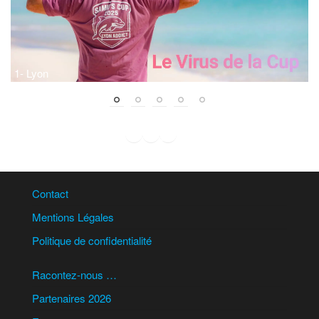
1- Lyon
2
Facebook
Instagram
WhatsApp
LinkedIn
Contact
Mentions Légales
Politique de confidentialité
Racontez-nous …
Partenaires 2026