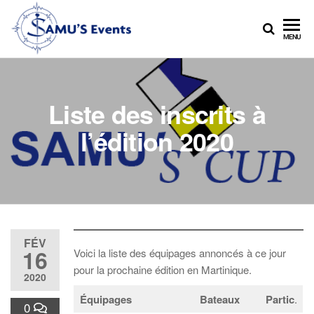
Skip
to
LE
MENU
the
RENDEZ-
content
VOUS
NAUTIQUE
DES
Liste des inscrits à
SAMU
l’édition 2020
FÉV
16
Voici la liste des équipages annoncés à ce jour
pour la prochaine édition en Martinique.
2020
Équipages
Bateaux
Partic
.
0